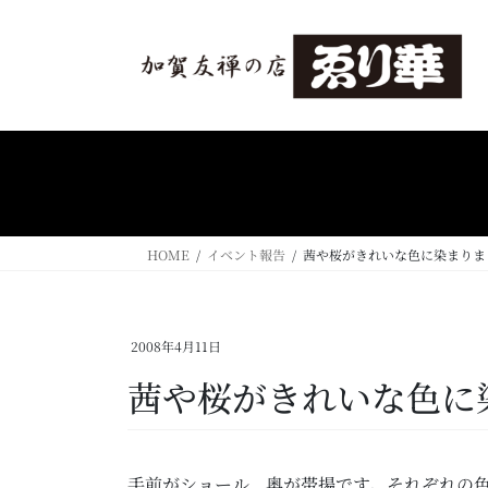
コ
ナ
ン
ビ
テ
ゲ
ン
ー
ツ
シ
へ
ョ
ス
ン
キ
に
ッ
移
プ
動
HOME
イベント報告
茜や桜がきれいな色に染まりま
2008年4月11日
茜や桜がきれいな色に
手前がショール、奥が帯揚です。それぞれの