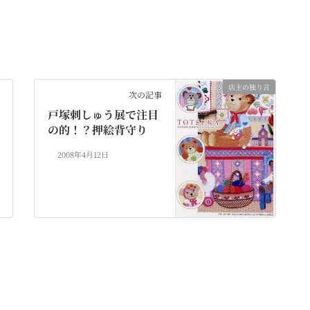
店主の独り言
次の記事
戸塚刺しゅう展で注目
の的！？押絵背守り
2008年4月12日