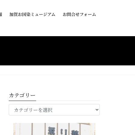
報
加賀お国染ミュージアム
お問合せフォーム
カテゴリー
カ
テ
ゴ
リ