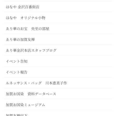
はなや 金沢百番街店
はなや オリジナル小物
ゑり華のお宝 央至の部屋
ゑり華の加賀友禅
ゑり華金沢本店スタッフブログ
イベント告知
イベント報告
ルネッサンス・バッグ 川本恵美子作
加賀お国染 資料データベース
加賀お国染ミュージアム
加賀友禅付下