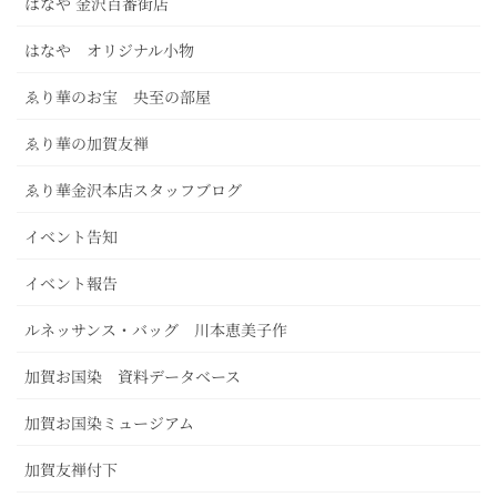
はなや 金沢百番街店
はなや オリジナル小物
ゑり華のお宝 央至の部屋
ゑり華の加賀友禅
ゑり華金沢本店スタッフブログ
イベント告知
イベント報告
ルネッサンス・バッグ 川本恵美子作
加賀お国染 資料データベース
加賀お国染ミュージアム
加賀友禅付下