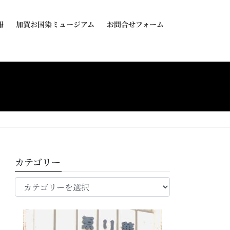
報
加賀お国染ミュージアム
お問合せフォーム
カテゴリー
カ
テ
ゴ
リ