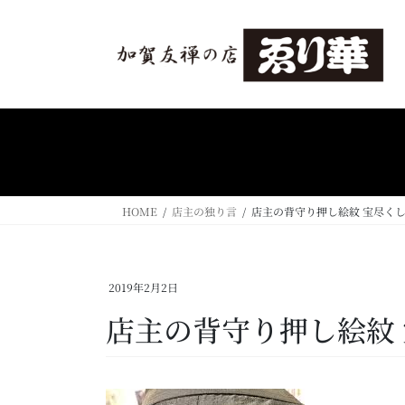
コ
ナ
ン
ビ
テ
ゲ
ン
ー
ツ
シ
へ
ョ
ス
ン
キ
に
ッ
移
プ
動
HOME
店主の独り言
店主の背守り押し絵紋 宝尽く
2019年2月2日
店主の背守り押し絵紋