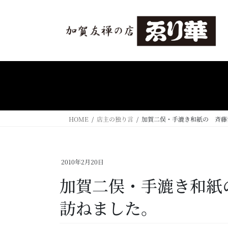
コ
ナ
ン
ビ
テ
ゲ
ン
ー
ツ
シ
へ
ョ
ス
ン
キ
に
ッ
移
プ
動
HOME
店主の独り言
加賀二俣・手漉き和紙の 斉藤
2010年2月20日
加賀二俣・手漉き和紙
訪ねました。