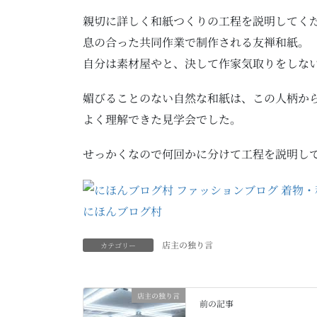
親切に詳しく和紙つくりの工程を説明してく
息の合った共同作業で制作される友禅和紙。
自分は素材屋やと、決して作家気取りをしな
媚びることのない自然な和紙は、この人柄か
よく理解できた見学会でした。
せっかくなので何回かに分けて工程を説明し
にほんブログ村
店主の独り言
カテゴリー
店主の独り言
前の記事