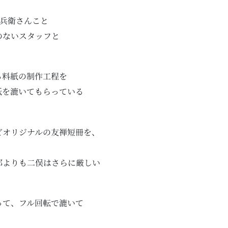
庄兵衛さんこと
のないスタッフと
。
る料紙の制作工程を
紙を漉いてもらっている
どオリジナルの友禅短冊を、
部よりも二俣はさらに厳しい
って、フル回転で漉いて