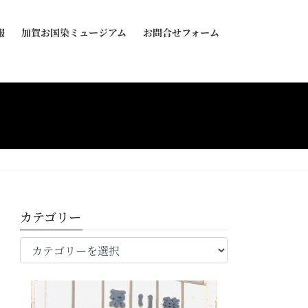
報
加賀お国染ミュージアム
お問合せフォーム
カテゴリー
カ
テ
ゴ
リ