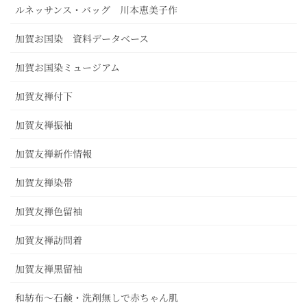
ルネッサンス・バッグ 川本恵美子作
加賀お国染 資料データベース
加賀お国染ミュージアム
加賀友禅付下
加賀友禅振袖
加賀友禅新作情報
加賀友禅染帯
加賀友禅色留袖
加賀友禅訪問着
加賀友禅黒留袖
和紡布～石鹸・洗剤無しで赤ちゃん肌