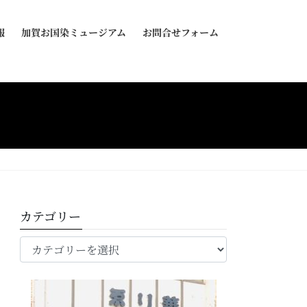
報
加賀お国染ミュージアム
お問合せフォーム
カテゴリー
カ
テ
ゴ
リ