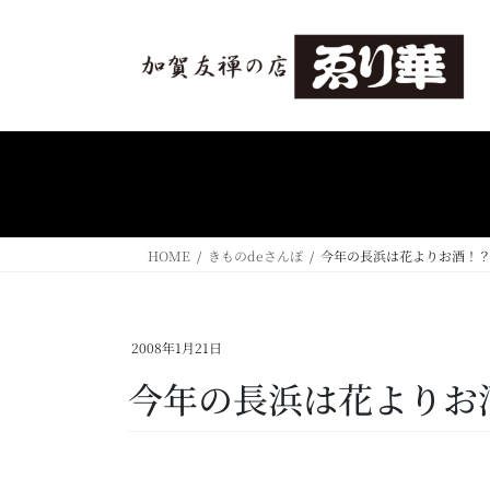
コ
ナ
ン
ビ
テ
ゲ
ン
ー
ツ
シ
へ
ョ
ス
ン
キ
に
ッ
移
プ
動
HOME
きものdeさんぽ
今年の長浜は花よりお酒！
2008年1月21日
今年の長浜は花よりお