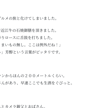
グルメの旅と化けてしまいました。
で近江牛の石焼御膳を頂きました。
降りロースに舌鼓を打ちました。
うまいもの無し。ここは例外だね！」
ル」芳醇という言葉がピッタリです。
ランからほんの２００メートルくらい。
さんがあり、早速ここでも生酒をぐびっと。
れとカメラ親父とおばさん。