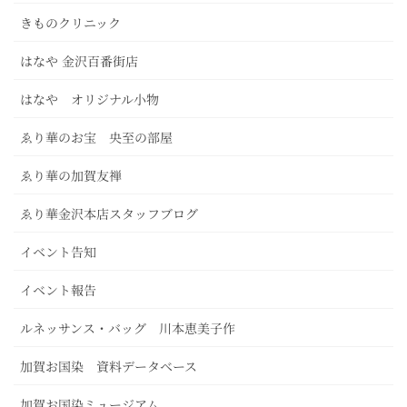
きものクリニック
はなや 金沢百番街店
はなや オリジナル小物
ゑり華のお宝 央至の部屋
ゑり華の加賀友禅
ゑり華金沢本店スタッフブログ
イベント告知
イベント報告
ルネッサンス・バッグ 川本恵美子作
加賀お国染 資料データベース
加賀お国染ミュージアム