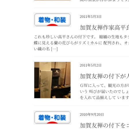
2011年5月3日
加賀友禅作家高平
これも珍しい高平さんの付下です。 縮緬の生地もタ
蝶に見える蘭の花びらがリズミカルに 配列され、オ
い織の名 […]
2011年5月2日
加賀友禅の付下が
ＧＷに入って、観光の方が
いう 叫びが届いたのでし
を入れて品揃えして います
2010年9月20日
加賀友禅の付下を