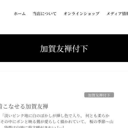
ホーム
当店について
オンラインショップ
メディア情
加賀友禅付下
加賀友禅付下
着こなせる加賀友禅
 「淡いピンク地に白のぼかしが挿し色で入り、 何とも柔らか
 その中にポンと映る鶯が愛らしく描かれていて、 桜の季節～山
 袋帯は白地に菊文様がきれい […]