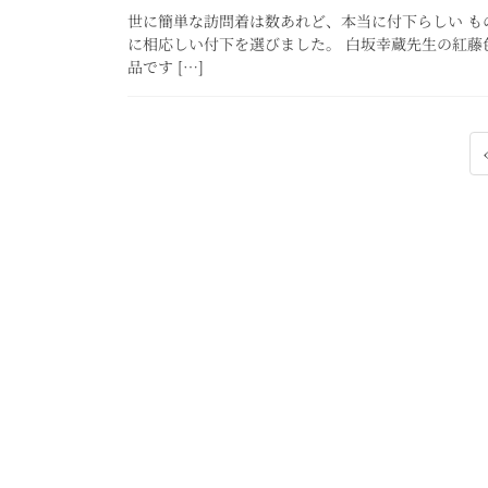
世に簡単な訪問着は数あれど、本当に付下らしい も
に相応しい付下を選びました。 白坂幸蔵先生の紅藤
品です […]
投
稿
の
ペ
ー
ジ
送
り