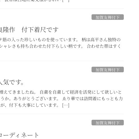
加賀友禅付下
良隆作 付下着尺です
テ筋の入った珍しいものを使っています。 柄は高平さん独特の
シャレさも持ち合わせた付下らしい柄です。 合わせた帯はすく
加賀友禅付下
人気です。
増えてきましたね。 自粛を自粛して経済を活発にして欲しいと
ょうか。ありがとうございます。 ゑり華では訪問着にもっとも力
が、付下も大事にしています。 […]
加賀友禅付下
コーディネート