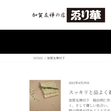
コ
ナ
ン
ビ
テ
ゲ
ン
ー
ツ
シ
へ
ョ
ス
ン
キ
に
ッ
移
プ
動
HOME
加賀友禅付下
2012年4月29日
スッキリと品よく
加賀友禅付下 稲出明仁作
く、そして優しい色合い。
間の情景が浮かぶようです。