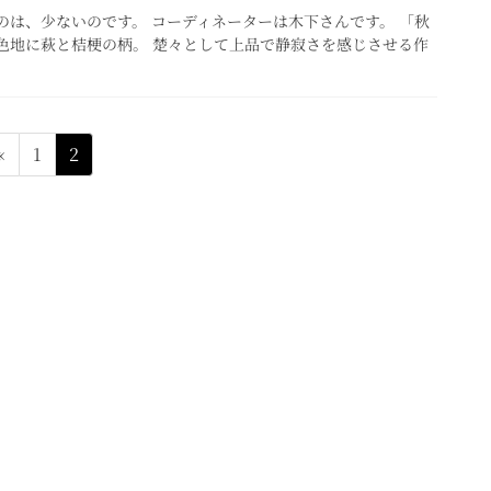
のは、少ないのです。 コーディネーターは木下さんです。 「秋
色地に萩と桔梗の柄。 楚々として上品で静寂さを感じさせる作
固
固
«
1
2
定
定
ペ
ペ
ー
ー
ジ
ジ