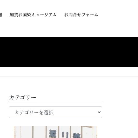
報
加賀お国染ミュージアム
お問合せフォーム
カテゴリー
カ
テ
ゴ
リ