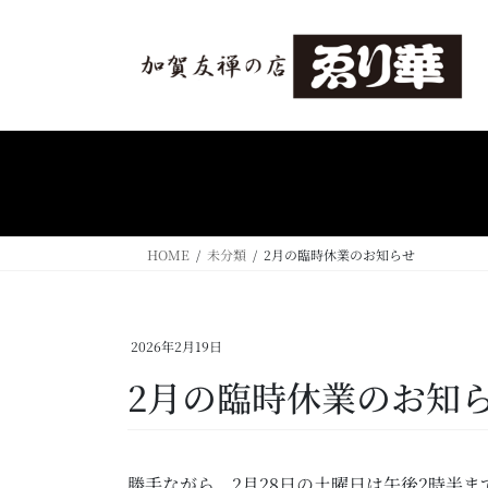
コ
ナ
ン
ビ
テ
ゲ
ン
ー
ツ
シ
へ
ョ
ス
ン
キ
に
ッ
移
プ
動
HOME
未分類
2月の臨時休業のお知らせ
2026年2月19日
2月の臨時休業のお知
勝手ながら、2月28日の土曜日は午後2時半