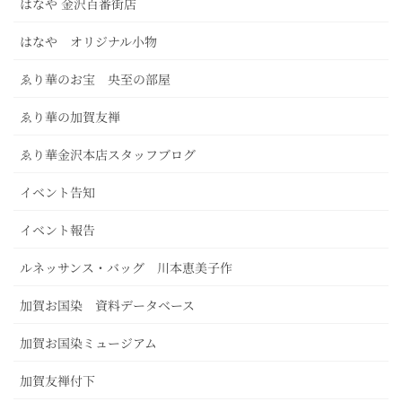
はなや 金沢百番街店
はなや オリジナル小物
ゑり華のお宝 央至の部屋
ゑり華の加賀友禅
ゑり華金沢本店スタッフブログ
イベント告知
イベント報告
ルネッサンス・バッグ 川本恵美子作
加賀お国染 資料データベース
加賀お国染ミュージアム
加賀友禅付下