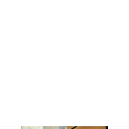
ゑり華オンラインショップ「はなや」！金沢で加賀友禅などの伝
統工芸の素材を使用したオリジナル小物や着物などをご購入頂け
ます。
きものdeさんぽ