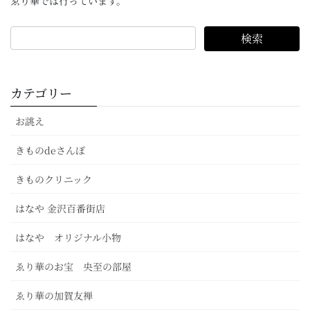
ゑり華では行っています。
カテゴリー
お誂え
きものdeさんぽ
きものクリニック
はなや 金沢百番街店
はなや オリジナル小物
ゑり華のお宝 央至の部屋
ゑり華の加賀友禅