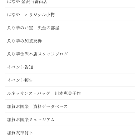
はなや 金沢百番街店
はなや オリジナル小物
ゑり華のお宝 央至の部屋
ゑり華の加賀友禅
ゑり華金沢本店スタッフブログ
イベント告知
イベント報告
ルネッサンス・バッグ 川本恵美子作
加賀お国染 資料データベース
加賀お国染ミュージアム
加賀友禅付下