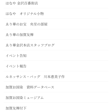
はなや 金沢百番街店
はなや オリジナル小物
ゑり華のお宝 央至の部屋
ゑり華の加賀友禅
ゑり華金沢本店スタッフブログ
イベント告知
イベント報告
ルネッサンス・バッグ 川本恵美子作
加賀お国染 資料データベース
加賀お国染ミュージアム
加賀友禅付下