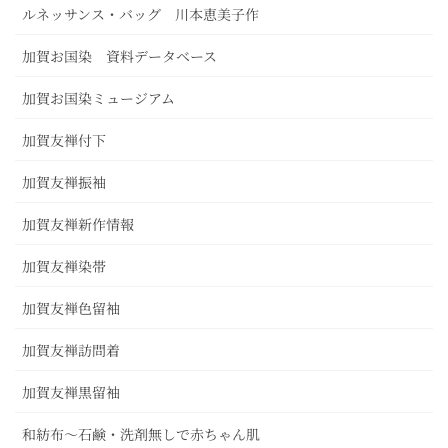
ルネッサンス・バッグ 川本恵美子作
加賀お国染 資料データベース
加賀お国染ミュージアム
加賀友禅付下
加賀友禅振袖
加賀友禅新作情報
加賀友禅染帯
加賀友禅色留袖
加賀友禅訪問着
加賀友禅黒留袖
和紡布～石鹸・洗剤無しで赤ちゃん肌