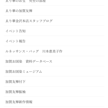
ゑり華のお宝 央至の部屋
ゑり華の加賀友禅
ゑり華金沢本店スタッフブログ
イベント告知
イベント報告
ルネッサンス・バッグ 川本恵美子作
加賀お国染 資料データベース
加賀お国染ミュージアム
加賀友禅付下
加賀友禅振袖
加賀友禅新作情報