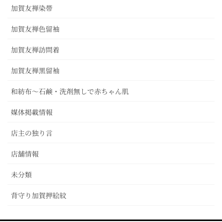
加賀友禅染帯
加賀友禅色留袖
加賀友禅訪問着
加賀友禅黒留袖
和紡布～石鹸・洗剤無しで赤ちゃん肌
媒体掲載情報
店主の独り言
店舗情報
未分類
背守り加賀押絵紋