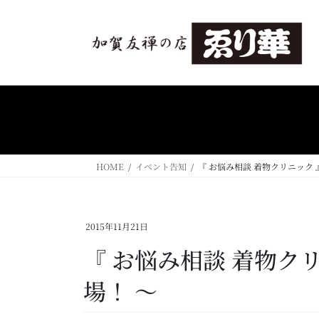
コ
ナ
ン
ビ
テ
ゲ
ン
ー
ツ
シ
へ
ョ
ス
ン
キ
に
ッ
移
プ
動
HOME
イベント告知
『 お悩み相談 着物クリニック 
2015年11月21日
『 お悩み相談 着物ク
場！ ～