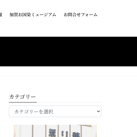
報
加賀お国染ミュージアム
お問合せフォーム
カテゴリー
カ
テ
ゴ
リ