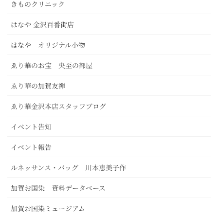
きものクリニック
はなや 金沢百番街店
はなや オリジナル小物
ゑり華のお宝 央至の部屋
ゑり華の加賀友禅
ゑり華金沢本店スタッフブログ
イベント告知
イベント報告
ルネッサンス・バッグ 川本恵美子作
加賀お国染 資料データベース
加賀お国染ミュージアム