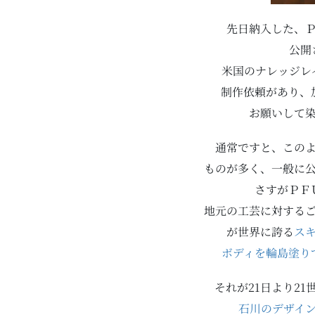
先日納入した、
公開
米国のナレッジレ
制作依頼があり、
お願いして
通常ですと、この
ものが多く、一般に
さすがＰＦ
地元の工芸に対する
が世界に誇る
ス
ボディを輪島塗り
それが21日より2
石川のデザイ