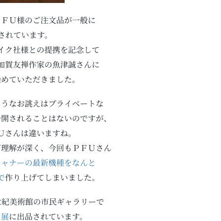
ＰＦＵ様のご注文品が一般に
されています。
イク社様との提携を記念して
加賀友禅作家の魚津誠さんに
染めていただきました。
ようなお誂えはプライベートな
公開されることはないのですが、
Ｕさんは違いますね。
ご理解が深く、今回もＰＦＵさん
キャナーの最新機種をなんと
で
作り上げてしまいました。
1世紀美術館の市民ギャラリーで
ン展
に出品されています。