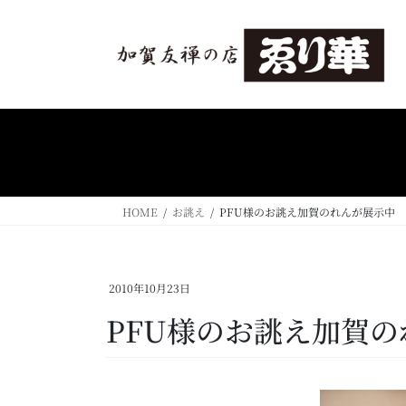
コ
ナ
ン
ビ
テ
ゲ
ン
ー
ツ
シ
へ
ョ
ス
ン
キ
に
ッ
移
プ
動
HOME
お誂え
PFU様のお誂え加賀のれんが展示中
2010年10月23日
PFU様のお誂え加賀