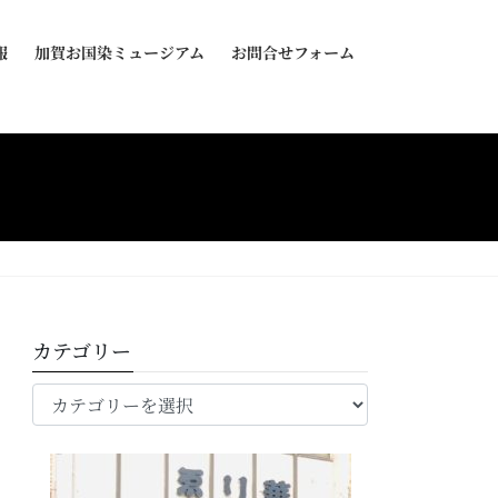
報
加賀お国染ミュージアム
お問合せフォーム
カテゴリー
カ
テ
ゴ
リ