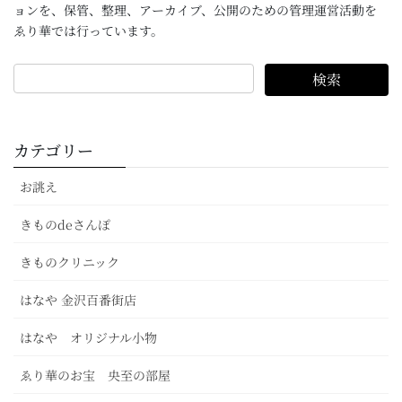
ョンを、保管、整理、アーカイブ、公開のための管理運営活動を
ゑり華では行っています。
カテゴリー
お誂え
きものdeさんぽ
きものクリニック
はなや 金沢百番街店
はなや オリジナル小物
ゑり華のお宝 央至の部屋