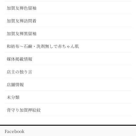
加賀友禅色留袖
加賀友禅訪問着
加賀友禅黒留袖
和紡布～石鹸・洗剤無しで赤ちゃん肌
媒体掲載情報
店主の独り言
店舗情報
未分類
背守り加賀押絵紋
Facebook